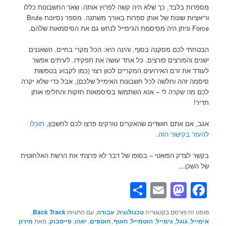
מספרות בלבד, כך שלא היה קשה לפרוץ אותה. שאר החשבונות כללו
וריאציות שונות של אותן ספרות באורך משתנה. מספר נסיונות Brute
Force וניתן היה מסיסמת הג'ימייל לנחש גם את הסיסמאות שלהם.
הבטחתי לכם מסקנה בסוף, והינה היא: הכל מקרי בחיים. השאננים
ישנים והפורצים פורצים. כל אחד עושה את תפקידו. לעיתים אפשר
לעודד את זרם האירועים המקריים לכוון רצוי (כמו לקבוע בטפשות
סיסמה זהה וחלשה לכל חשבונות האימייל שלכם), אבל כדי שלא יקרה
לכם מה שקרה לי – אנא השתמשו בסיסמאות חזקות והחליפו אותן
תדיר!
אגב, אם אתם חושדים שהאקרים טורקים פרצו לכם לחשבון,
תוכלו
להעזר בקישור הזה
.
בקשר לצדק הפואטי – בסופו של דבר לא פרצתי את הרשת האלחוטית
של השכן…
Share
Mastodon
Email
Facebook
פוסט זה פורסם בקטגוריה
טכנולוגיה
,
עבודה
, עם התגיות
Back Track
,
אימייל
,
גוגל
,
גימייל
,
הוטמייל
,
חוטף
,
חוטפים
,
יאהו
,
פייסבוק
, מאת
מירון