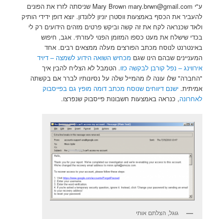
ע"י Mary Brown mary.brwn@gmail.com שניסתה לזרז את הפונים
להעביר את הכסף באמצעות ווסטרן יוניון ללונדון. יוצא דופן ידידי הותיק
ולאד שכנראה לקח את זה קשה וביקש פרטים מזהים הידועים רק לי
בכדי שישלח את מעט כספו המזומן הפנוי לעזרתי. אגב, חיפוש
באינטרנט לנוסח מכתב הפורצים מעלה ממצאים רבים. אחד
המעניינים שבהם הינו שגם
מכחיש השואה הידוע לשמצה – דיויד
אירווינג – נפל קורבן לבקשה כזו
. הטמבל לא הצליח להבין איך
"החברה" שלו עונה לו מהמייל שלה על נסיונותיו לברר אם בקשתה
אמיתית.
ישנם דיווחים שנוסח מכתב דומה מופץ גם בפייסבוק
לאחרונה
, כנראה באמצעות חשבונות פייסבוק שנפרצו.
גוגל, הצלתם אותי