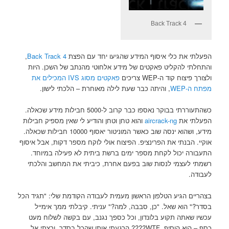
Back Track 4
הפעלתי את כלי איסוף המידע שהגיעו יחד עם הפצת
Back Track 4
,
והתחלתי להקליט פאקטים של מידע אלחוטי מהנתב של השכן. היות
ולצורך פיצוח קוד ה-WEP צריכים
פאקטים מסוג IVS המכילים את
מפתח ה-WEP
, והיתה כבר שעת לילה מאוחרת – הלכתי לישון.
כשהתעוררתי בבוקר נאספו כבר קרוב ל-5000 חבילות מידע שכאלה.
הפעלתי את
aircrack-ng
והוא טחן וטחן והודיע לי שאין מספיק חבילות
מידע, ושהוא ינסה שוב כאשר המוניטור יאסוף 10000 חבילות שכאלה.
אוקיי. הבנתי את הפרינציפ. הפיצוח אולי לוקח מספר דקות, אבל איסוף
התעבורה יכול לקחת מספר ימים ברשת ביתית לא פעילה במיוחד.
רשמתי לעצמי לנסות שוב בפעם אחרת, כיביתי את המחשב והלכתי
לעבודה.
בצהריים הגיע הטלפון הראשון מעמית לעבודה הקודמת שלי: "תגיד הכל
בסדר?" הוא שאל. "כן, סבבה, למה?" עניתי. קיבלתי ממך אימייל
עכשיו שאתה תקוע בלונדון, וכל כספך נגנב, עם בקשה לשלוח מעט
כסף – הוא הוסיף. WTF???? הרגעתי אותו שהכל בסדר, ורצתי אל