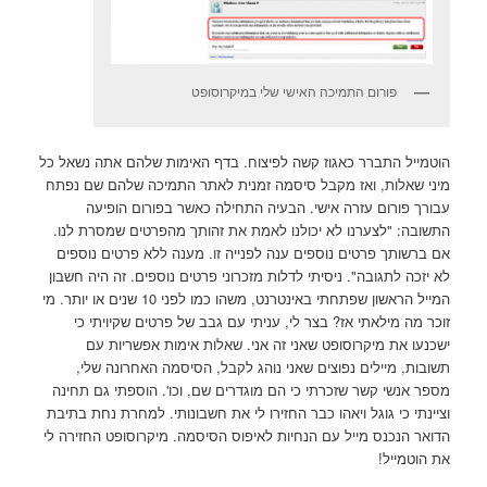
פורום התמיכה האישי שלי במיקרוסופט
הוטמייל התברר כאגוז קשה לפיצוח. בדף האימות שלהם אתה נשאל כל
מיני שאלות, ואז מקבל סיסמה זמנית לאתר התמיכה שלהם שם נפתח
עבורך פורום עזרה אישי. הבעיה התחילה כאשר בפורום הופיעה
התשובה: "לצערנו לא יכולנו לאמת את זהותך מהפרטים שמסרת לנו.
אם ברשותך פרטים נוספים ענה לפנייה זו. מענה ללא פרטים נוספים
לא יזכה לתגובה". ניסיתי לדלות מזכרוני פרטים נוספים. זה היה חשבון
המייל הראשון שפתחתי באינטרנט, משהו כמו לפני 10 שנים או יותר. מי
זוכר מה מילאתי אז? בצר לי, עניתי עם גבב של פרטים שקיויתי כי
ישכנעו את מיקרוסופט שאני זה אני. שאלות אימות אפשריות עם
תשובות, מיילים נפוצים שאני נוהג לקבל, הסיסמה האחרונה שלי,
מספר אנשי קשר שזכרתי כי הם מוגדרים שם, וכו'. הוספתי גם תחינה
וציינתי כי גוגל ויאהו כבר החזירו לי את חשבונותי. למחרת נחת בתיבת
הדואר הנכנס מייל עם הנחיות לאיפוס הסיסמה. מיקרוסופט החזירה לי
את הוטמייל!