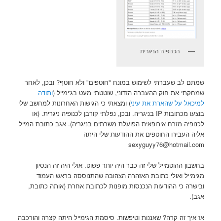
הכנופיה הניגרית
שמתם לב שעברתי לשימוש במונח "חוטפים" ולא חוטף? ובכן, לאחר
שמחקתי את חוק ההעברה הזדוני, שוטטתי מעט בג'ימייל (
ותודה
למיכאל על שהארת את עיני
) ומצאתי כי הגישות האחרונות למחשב שלי
בוצעו מכתובות IP בניגריה. ובכן, נפלתי קורבן לכנופיה ניגרית. (או
לכנופיה מזרח אירופאית הפועלת משרתים בניגריה). אגב כתובת המייל
אליה העבירו החוטפים את ההודעות שלי היתה
sexyguyy76@hotmail.com
בחשבון ההוטמייל שלי זה כבר היה יותר פשוט. אולי היה זה הנסיון
מגימייל ואולי כתובת האזהרה הצהובה שהתנוססה בראש העמוד
ובישרה כי ההודעות הנכנסות מופנות לכתובת אחרת (אותה כתובת,
אגב).
אז איך זה קרה? שאננות וטיפשות. סיסמת הגימייל היתה קצרה והורכבה