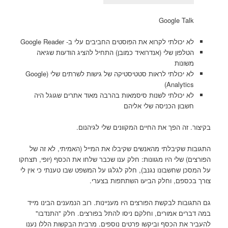
Google Talk
לא יכולתי לקרוא את הפוסטים החביבים עלי ב- Google Reader
הטלפון שלי (אנדרואיד כמובן) התחיל להציג הודעות שגיאה
משונות
לא יכולתי לראות סטטיסטיקה של גישות לשרתים שלי (Google
Analytics)
לא יכולתי לשנות סיסמאות בהרבה מאוד אתרים שגוגל היה
חשבון הכניסה שלי אליהם
בקיצור. זה הפך את החיים המקוונים שלי לגיהנום.
התגובות שקיבלתי מהאנשים שקיבלו את המייל (האמיתי, לא זה של
הפורצים) שלי היו מגוונות: חלק ענו שכבר שלחו את הכסף (יופי, תצחקו
על המסכן שחשבונו נגנב), חלק לגלגו על המשפט שבו טענתי כי אין לי
צורך בכספם, וחלק הביעו השתתפות בצערי.
גם התגובות לבקשת הפורצים היו מעניינות. רוב הנמענים הבינו מייד
במה דברים אמורים, וחלקם ניסו להתל בפורצים. חלק "התנדבו"
להעביר את הכסף וביקשו פרטים נוספים. מרבית הבקשות הללו נענו