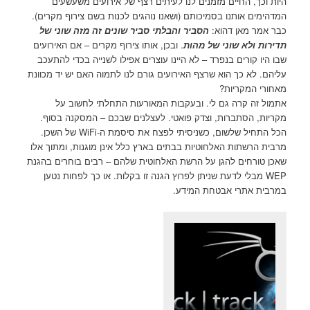
היות וכך, החיים מזמנים לנו לעיתים רצף של אירועים משעשעים
המדהימים אותנו בסמיכותם (ושאנו נוהגים לכנות בשם צירוף מקרים).
כבר אמר מאן דהוא:
הסביר והבלתי סביר שונים זה מזה שוני של
תדירות ולא שוני של מהות
. ובכן, אותו צירוף מקרים – אם האירועים
שבו היו קורים בנפרד – לא היינו עוצרים אפילו לשנייה בכדי להתעכב
עליהם. לא כך הוא שרצף האירועים גורם לנו לתמוה האם יש יד מכוונת
מאחורי המקריות?
אתמול זה קרה גם לי. ובעקבות המאורעות התחלתי לחשוב על
מקריות, הסתברות, וצדק פואטי. לעצלנים שבכם – המסקנה בסוף.
הכל התחיל שלשום, כשניסיתי לפצח את סיסמת ה-WiFi של השכן.
מרבית הרשתות האלחוטיות בבתים בארץ כלל אינן מוגנות, ומתוך אלו
שאכן טורחים להגן על הרשת האלחוטית שלהם – רבים בוחרים בהגנת
WEP מבלי לדעת שניתן לפרוץ הגנה זו בקלות. או כך לפחות נטען
במרבית אתרי אבטחת המידע.