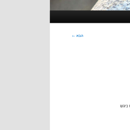
הבא
←
ניגש