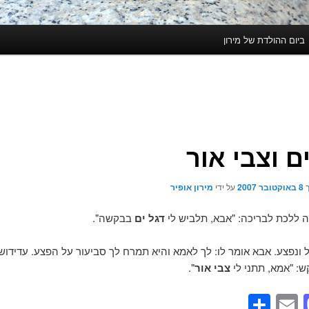
ביום ההולדת של מירון
ם וצבי אור
ך
8 באוקטובר 2007
על ידי
מירון אופיר
ה ללכת לבריכה: "אבא, תלביש לי
דגל ים
בבקשה".
ל ונפצע. אבא אומר לו: לך לאמא והיא תמרח לך סביעור על הפצע. עדידוש 
: "אמא, תתני לי
צבי אור
".
Share
Mastodon
Email
Facebo