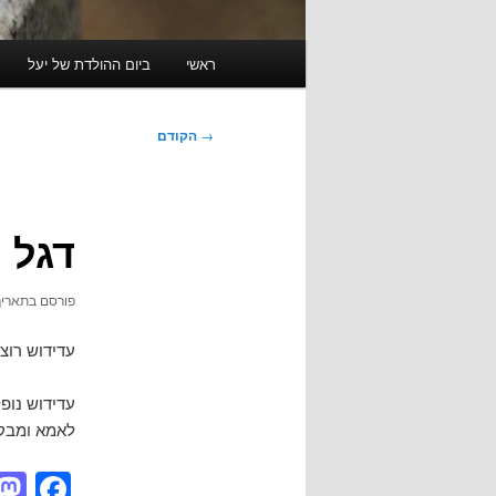
תפריט
ראשי
ביום ההולדת של יעל
ראשי
ניווט
→
הקודם
בפוסטים
דגל י
פורסם בתארי
עדידוש רוצ
עדידוש נופ
לאמא ומבקש
ok