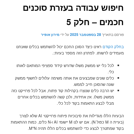
חיפוש עבודה בעזרת סוכנים
חכמים – חלק 5
פורסם בתאריך
28 בספטמבר 2025
על ידי
מירון אופיר
בחלק הקודם
ראינו כיצד הסוכן החכם יכול להשתמש בכלים שאנחנו
מעמידים לרשותו. לפתרון הזה מספר בעיות:.
לכל כלי יש ממשק משלו שדורש קידוד ספציפי המותאם לאותו
כלי.
כלים שונים שמבצעים את אותה משימה עלולים לחשוף ממשק
שונה שהסוכן חייב לממש.
יש הרבה כלים שנוצרו בקהילות קוד פתוח, אבל לכל פרוייקט כזה
ממשק משלו. אין אחידות, ולכן קשה להשתמש בכלים אחרים
מבלי לבצע התאמות בקוד לכל כלי.
הבעיות הללו מגדילות את סיבוכיות פיתוח פרוייקטי AI שלא לצורך
(בעיית ה M כפול N). אם יש לנו M יישומי AI ו-N כלים, כמות ההתאמות
בקוד שמתטרך לבצע כדי להשתמש בכלים הללו תהיה M*N.