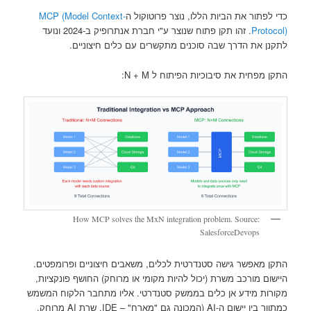
כדי לפתור את הביות הללו, נוצר פרוטוקול ה
-MCP (Model Context
Protocol)
. זהו תקן פתוח שנוצר ע"י חברת אנתרופיק ב-2024 ונועד
לתקנן את הדרך שבה סוכנים מתקשרים עם כלים חיצוניים.
התקן מפחית את סיבוכיות הפיתוח ל N + M:
How MCP solves the MxN integration problem. Source:
SalesforceDevops
התקן מאפשר גישה סטנדרטית לכלים, משאבים חיצוניים ופרומפטים.
היישום מורכב משרת (יכול להיות מקומי או מרוחק) החושף פונקציות,
מקורות מידע אן כלים בממשק סטנדרטי. אליו מתחבר הלקוח המשמש
כמתווך בין יישום ה-AI (המכונה גם "מארח" – IDE, שרת AI מרוחק,