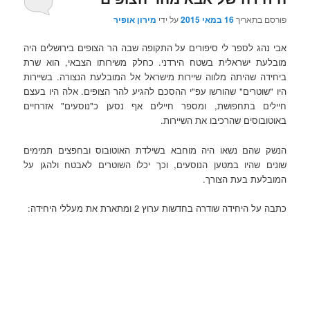
פורסם בתאריך
16 במאי 2015
על ידי
מירון אופיר
אבי נהג לספר לי סיפורים על התקופה שבה הר הצופים בירושלים היה
מובלעת ישראלית בשטח הירדני. כחלק משירותו הצבאי, הוא שרת
ביחידה שהיתה מלווה שיירות מישראל אל המובלעת הנצורה. בשיירות
היו "שוטרים" שהורשו עפ"י ההסכם להגיע להר הצופים. אלה היו בעצם
חיילים בתחפושת, ומספר חיילים אף נסען כ"נוסעים" אזרחיים
באוטובוסים שהרכיבו את השיירות.
הנשק שהם נשאו היה מוחבא בשילדת האוטובוס ובחפצים תמימים
שונים שהיו במטען הנוסעים, וכך יכלו השוטרים לאבטח ולהגן על
המובלעת בעת הצורך.
כתבה על היחידה שודרה בחדשות ערוץ 2 ומתארת את מעללי היחידה: