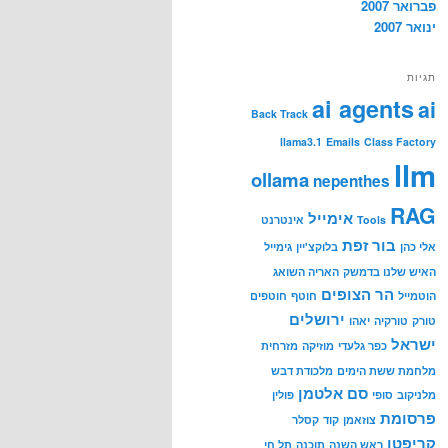
פברואר 2007
ינואר 2007
תגיות
ai agents
ai
Back Track
llama3.1
Emails
Class Factory
llm
ollama
nepenthes
RAG
אימייל
Tools
אינטרנט
בור זפת
אלי כהן
בלוקצ'יין
גימייל
האיש שלנו בדמשק
האריה השואג
הר הצופים
הוטמייל
חוטף
חוטפים
ירושלים
טורק
טורקיה
יאהו
ישראל
כפר גלעדי
מוזיקה
מזרחית
מלחמת ששת הימים
מלכודת דבש
סם אלטמן
מלניקוב
סופי
פולין
פרסומת
צוזאמן
קוד
קסלר
קריפטו
ראש השנה
תוכנה
תל חי