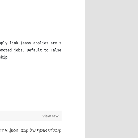
pply link (easy applies are skipped). If set to True, scraping i
omoted jobs. Default to False.
skip
view raw
קיבלתי אוסף של קבצי json, אחד לכל משרה, במבנה הכללי הזה: