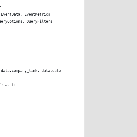
r
 EventData, EventMetrics
ueryOptions, QueryFilters
 data.company_link, data.date, data.date_text, data.link, data.i
") as f: