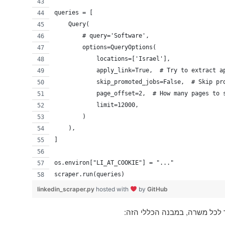
queries = [
    Query(
        # query='Software',
        options=QueryOptions(
            locations=['Israel'],
            apply_link=True,  # Try to extract a
            skip_promoted_jobs=False,  # Skip pr
            page_offset=2,  # How many pages to 
            limit=12000,
        )
    ),
]
os.environ["LI_AT_COOKIE"] = "..."
scraper.run(queries)
linkedin_scraper.py
hosted with
by
GitHub