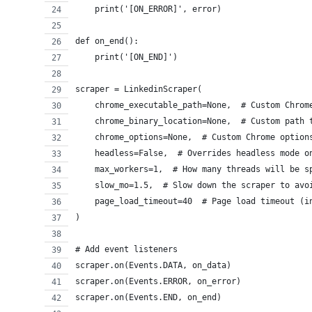
    print('[ON_ERROR]', error)
def on_end():
    print('[ON_END]')
scraper = LinkedinScraper(
    chrome_executable_path=None,  # Custom Chrom
    chrome_binary_location=None,  # Custom path 
    chrome_options=None,  # Custom Chrome option
    headless=False,  # Overrides headless mode o
    max_workers=1,  # How many threads will be s
    slow_mo=1.5,  # Slow down the scraper to avo
    page_load_timeout=40  # Page load timeout (i
)
# Add event listeners
scraper.on(Events.DATA, on_data)
scraper.on(Events.ERROR, on_error)
scraper.on(Events.END, on_end)