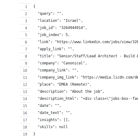
{
  "query": "",
  "location": "Israel",
  "job_id": "3264944914",
  "job_index": 5,
  "link": "https://www.linkedin.com/jobs/view/32
  "apply_link": "",
  "title": "Senior/Staff/Lead Architect - Build 
  "company": "Canonical",
  "company_link": "",
  "company_img_link": "https://media.licdn.com/d
  "place": "EMEA (Remote)",
  "description": "About the job",
  "description_html": "<div class=\"jobs-box--fa
  "date": "",
  "date_text": "",
  "insights": [],
  "skills": null
}