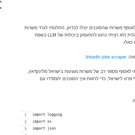
 לאוסף משרות שהסוכנים יוכלו לבדוק. החלטתי לגרד משרות
מלינקדאין בעיקר בגלל שהן באנגלית (לא רציתי כרגע להתעמק ביכולות של LLM בשפת
כאלו.
אה:
linkedin-jobs-scraper
 לאסוף מספר רב של משרות מוצעות בישראל מלינקדאין.
ף פרט לישראל, כדי לראות איך הסוכנים יתמודדו עם
:
import logging
import os
import json