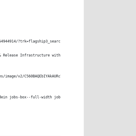
64944914/?trk=flagship3_search_srp_jobs",
& Release Infrastructure with verification",
ms/image/v2/C560BAQEbIYAkAURcYw/company-logo_100_100/company-log
dein jobs-box--full-width jobs-box--with-cta-large jobs-descript