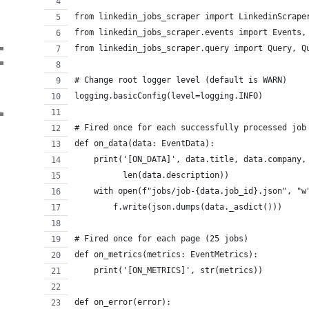
from linkedin_jobs_scraper import LinkedinScrape
from linkedin_jobs_scraper.events import Events,
from linkedin_jobs_scraper.query import Query, Q
# Change root logger level (default is WARN)
logging.basicConfig(level=logging.INFO)
# Fired once for each successfully processed job
def on_data(data: EventData):
    print('[ON_DATA]', data.title, data.company,
          len(data.description))
    with open(f"jobs/job-{data.job_id}.json", "w
        f.write(json.dumps(data._asdict()))
# Fired once for each page (25 jobs)
def on_metrics(metrics: EventMetrics):
    print('[ON_METRICS]', str(metrics))
def on_error(error):