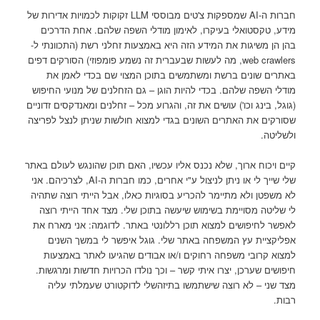
חברות ה-AI שמספקות צ'טים מבוססי LLM זקוקות לכמויות אדירות של
מידע, טקסטואלי בעיקרו, לאימון מודלי השפה שלהם. אחת הדרכים
בהן הן משיגות את המידע הזה היא באמצעות זחלני רשת (התכוונתי ל-
web crawlers, מה לעשות שבעברית זה נשמע פומפוזי) הסורקים דפים
באתרים שונים ברשת ומשתמשים בתוכן המצוי שם בכדי לאמן את
מודלי השפה שלהם. בכדי להיות הוגן – גם הזחלנים של מנועי החיפוש
(גוגל, בינג וכו') עושים את זה, והגרוע מכל – זחלנים ומאנדקסים זדוניים
שסורקים את האתרים השונים בגדי למצוא חולשות שניתן לנצל לפריצה
ולשליטה.
קיים ויכוח ארוך, שלא נכנס אליו עכשיו, האם תוכן שהונגש לעולם באתר
שלי שייך לי או ניתן לניצול ע"י אחרים, כמו חברות ה-AI, לצרכיהם. אני
לא משפטן ולא מתיימר להכריע בסוגיות כאלו, אבל הייתי רוצה שתהיה
לי שליטה מסויימת בשימוש שיעשה בתוכן שלי. מצד אחד הייתי רוצה
לאפשר לחיפושים למצוא תוכן רללונטי באתר. לדוגמה: אני מארח את
אפליקציית עץ המשפחה באתר שלי. גוגל איפשר לי במשך השנים
למצוא קרובי משפחה רחוקים ו/או אבודים שהגיעו לאתר באמצעות
חיפושים שערכן, יצרו איתי קשר – וכך נולדו הכרויות חדשות ומרגשות.
מצד שני – לא רוצה שישתמשו בתיזהשלי לדוקטורט שעמלתי עליה
רבות.