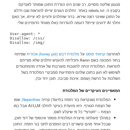
מנגנון שליטה מסויים, רב שנים הינו הגדרת התוכן שמותר לאנדקס
בקובץ ה- robots.txt באתר. זחלנים הגונים יצייתו להוראות שבו וידלגו
על התוכן שאינני רוצה שיראו. ברור שזחלנים זדוניים לא יצייתו, אך האם
זחלני AI ידועים יצייתו? דוגמה להגדרות כאלו מאחד הדומיינים שלי:
User-agent: *

Disallow: /css/

לאחרונה
קראתי פוסט
על
מלכודת דבש (honey pot) אכזרית
שפיתח
בחור המכונה בשם Aaron ותכליתה להעניש זחלנים שלא מצייתם
להוראות. המלכודת זכתה לתגובות מעורבות של אהדה מהמתנגדים
לשימוש לא הוגן בתוכן שלהם והסתייגות ממבקרי המלכודת בשל
השלכות על הרשת (עומס, איכות סביבה, תוכן ירוד וכו').
המאפיינים העיקריים של המלכודת
המלכודת (שנקראת בור הזפת בתיעוד) קרויה
Nepenthes
, שמו
של הצמח הטורף. היא מיועדת בעיקר לזחלני AI/LLM אבל כמו
הצמח – "תטרוף" כל מי שיקלע לשם.
במהלך פעולתה מייצרת המלכודת מספר אינסופי של דפי תוכן,
שבכל אחד מהם קישורים רבים המפנים לתוך בור הזפת. התוכן
בדפים מיוצר אקראית, אבל באופן דטרמיניסטי – מה שמאפשר