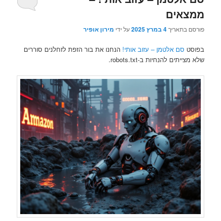
ממצאים
פורסם בתאריך
4 במרץ 2025
על ידי
מירון אופיר
בפוסט
סם אלטמן – עזוב אותי!
הנחנו את בור הזפת לזחלנים סוררים
שלא מצייתים להנחיות ב-robots.txt.