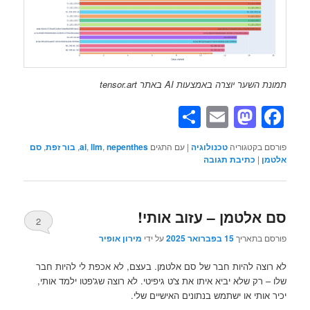
תמונת השער יוצרה באמצעות AI באתר tensor.art
Share
Mastodon
Email
Facebook
פורסם בקטגוריה
טכנולוגיה
|
עם התגים
nepenthes
,
llm
,
ai
,
בור זפת
,
סם
אלטמן
|
כתיבת תגובה
סם אלטמן – עזוב אותי!
2
פורסם בתאריך
15 בפברואר 2025
על ידי
מירון אופיר
לא רוצה להיות חבר של סם אלטמן. בעצם, לא אכפת לי להיות חבר
שלו – רק שלא יביא איתו את צ'ט גיפיטי. לא רוצה שג'פטו ילמד אותי,
יכיר אותי או ישתמש בנתונים האישיים שלי.