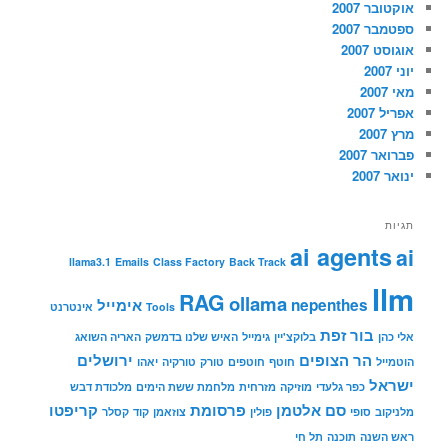
אוקטובר 2007
ספטמבר 2007
אוגוסט 2007
יוני 2007
מאי 2007
אפריל 2007
מרץ 2007
פברואר 2007
ינואר 2007
תגיות
ai agents
ai
llama3.1
Emails
Class Factory
Back Track
llm
RAG
ollama
nepenthes
אימייל
Tools
אינטרנט
בור זפת
אלי כהן
בלוקצ'יין
גימייל
האיש שלנו בדמשק
האריה השואג
הר הצופים
ירושלים
הוטמייל
חוטף
חוטפים
טורק
טורקיה
יאהו
ישראל
כפר גלעדי
מוזיקה
מזרחית
מלחמת ששת הימים
מלכודת דבש
סם אלטמן
פרסומת
קריפטו
מלניקוב
סופי
פולין
צוזאמן
קוד
קסלר
ראש השנה
תוכנה
תל חי