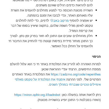
להם להראות כדפים רגילים שאינם משתנים.
השהייה מכוונת הוכנסה כדי למנוע מזחלנים להעמיס את השרת
עליו מאוחסן האתר, וכדי לבזבז את זמנם בהמתנה.
יש אופציה להוסיף
מרקוב-באבלר
לדפים, כדי לתת לזחלנים
טקסט לאימן מודלי השפה שלהם, בתקווה שיאיץ בסופו של דבר
את קריסת המודל.
חלק מהזחלנים עוזבים אם התוכן לא חוזר בפרק זמן נתון. לצורך
כך התוכן מוחזר מיידית בפיסות קטנות כדי להחזיק את החיבור חי
ולהעמיס על הזחלן ככל האפשר.
הניסוי
למרות האזהרה לא להריץ את המלכודת באתר חי כי הוא עלול להעלם
ממפת החיפושים, הרצתי עפ"י ההוראות שכאן:
https://zadzmo.org/code/nepenthes
את המלכודת באחד האתרים
הפרטיים שלי. לפני ההרצה
אימנתי את המלכודת על טקסט מאלפי
אימיילים טכניים שצברתי במהלך השנים
.
ניתן לראות אותה בפעולה כאן:
https://miron.ophir.org.il/badrobot
(האזרו בסבלנות כי התוכן יופיע בהשהייה מכוונת).