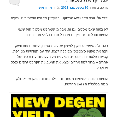
פורסם בתאריך
10 בספטמבר 2021
על ידי
מירון אופיר
ידידי אלי גורס שכל נושא הביטקוין, בלוקצ'יין וכו' הינו הונאת פונזי ענקית.
לא בטוח שאני מסכים עם זה, אבל מי שמחפש מספיק חזק ימצא
הונאות ונוכלויות גם כאן – כמו בכל תחום כלכלי אחר בחיינו.
בהתחלה שימש הביטקוין למימון עסקאות סמים, הימורים זנות ונשק
וקנה את מקומו כ"מטבע" מפוקפק לנצח. יחד עם תנודתיות מטורפת,
קשיים רגולטוריים והיסטוריה מפוקפת של העלמויות עם נכסים של
אחרים – ברור למה אחדים ימצאו את המטבעות הקריפטוגרפיים כנכס
מפוקפק.
הונאות הפונזי האמיתיות מסתתרות בגלוי בתחום הדיג'ן שהוא חלק
צומח בכלכלת ה DeFi החדשה.