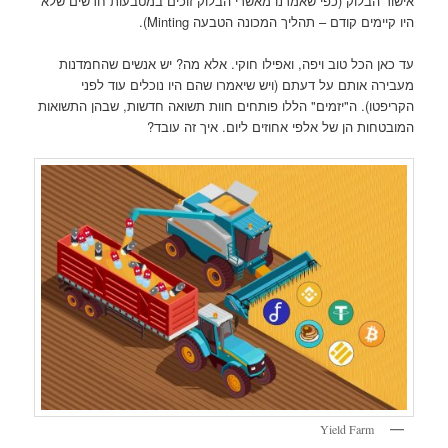
אישור הבלוק (כפי שאמרנו מאשרי הבלוק זוכים במטבעות חדשים שלא
היו קיימים קודם – תהליך המכונה הטבעה Minting).
עד כאן הכל טוב ויפה, ואפילו חוקי. אלא מה? יש אנשים שהחמדנות
מעבירה אותם על דעתם (ויש שיאמרו שהם היו נוכלים עוד לפני
הקריפטו). ה"יזמים" הללו פותחים חוות תשואה חדשות, שבהן התשואות
המובטחות הן של אלפי אחוזים ליום. איך זה עובד?
Yield Farm