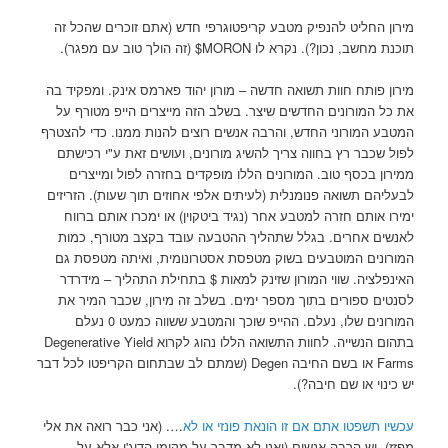
מירון החליט להנפיק מטבע קריפטוגרפי חדש (אתם זוכרים שהכל זה
תוכנת מחשב, נכון?). נקרא לו MORON$ (זה הולך טוב עם מפגר).
מירון פותח חוות תשואה חדשה – מורון יהוד פארמס אינק. ומפקיד בה
את כל המורונים החדשים שיצר. בשלב הזה מייצרים הייפ מטורף על
המטבע המורוני החדש, והרבה אנשים רוצים להנות ממנו. כדי להצטרף
לפול שכבר רץ בחווה צריך להשיג מורונים, ועושים זאת ע"י רכישתם
ממירון בכסף טוב. המורונים הללו מופקדים בחזרה לפול ומייצרים
לבעליהם תשואה פנומנלית (לעיתים אלפי אחוזים תוך שעות). הזריזים
ימירו אותם חזרה למטבע אחר (נגיד ביטקוין) או ימכרו אותם ברווח
לאנשים אחרים. בגלל שתהליך ההטבעה עובד בקצב מטורף, כמות
המורונים המוטבעים בשוק מטפסת אסטרונומית, ואיתה מטפסת גם
האינפלציה. שווי המורון שזינק למאות $ בתחילת התהליך – מידרדר
לסנטים ספורים בתוך מספר ימים. בשלב זה מירון, שכבר המיר את
המורונים שלו, נעלם. ההייפ שוכך והמטבע ששווה כמעט 0 נעלם
בתהום הנשייה. לחוות התשואה הללו נהוג לקרוא Degenerative Yield
Farms או בשם החיבה Degen (שמתם לב שבתחום הקריפטו לכל דבר
יש כינוי או שם חיבה?).
עכשיו תשפטו אתם אם זו הונאת פונזי או לא
…. (אני כבר רואה את אלי
מפזז). יש הרבה אנשים (ואני לא מדבר על מקימי הדיג'ן אלא על