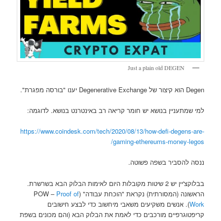
Just a plain old DEGEN
Degen הוא קיצור של Degenerative Exchange יענו "בורסה מפגרת".
למי שמתעניין בנושא יש חומר קריאה רב באינטרנט בנושא. לדוגמה:
https://www.coindesk.com/tech/2020/08/13/how-defi-degens-are-
gaming-ethereums-money-legos/
ננסה להסביר בשפה פשוטה.
בבלוקצ'יין יש 2 שיטות מקובלות היום לאימות הבלוק הבא בשרשרת.
הראשונה (המסורתית) נקראת "הוכחת עבודה" (POW –
Proof of
Work
). אנשים משקיעים משאבי מיחשוב כדי לבצע חישובים
קריפטוגרפיים מורכבים כדי לאמת את הבלוק הבא (והם מכונים בשפת