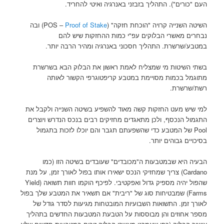
העם "כורים"). התהליך בזבזני באנרגיה ואיטי להחריד.
השיטה השנייה קרויה "הוכחת חזקה" (POS –
Proof of Stake
) ובה
נבחרים מאשרי הבלוקים עפ"י כמות ההחזקות שיש להם
במטבע/שרשרת. התהליך חסכוני באנרגיה ומהיר הרבה יותר.
בשתי השיטות מי שמצליח לאמת ראשון את הבלוק הבא בשרשרת
מתוגמל בכמות מסויימת במטבע קריפטוגרפי הקשור לאותה
רשת/שרשרת.
למי שיש מעט החזקות קשה מאוד להשפיע בשיטה השנייה ולקבל את
התגמול הנכסף, ולכן מתאגדים מחזיקים רבים בנכס הנדרש ויוצרים
Pool של המטבע כדי שהשפעתם תגבר והם יוכלו לזכות בתגמול
בסיכויים גבוהים יותר.
הבעיה היא שבמטבעות ה"מכובדים" שעובדים בשיטה הזו (כמו
Cardano) צריך שמחזיקי הנכס ישאירו אותו בפול לאורך זמן, על מנת
שהפול יהיה מספיק גדול ואפקטיבי. לפיכף הוקמו חוות תשואה (Yield
Farms) שמבטיחות סוג של "ריבית" אם תשאיר את המטבע שלך בפול
לאורך זמן. התשואות השבועיות המובטחות מגיעות לסדר גודל של
מספר אחוזים והן מבוססות על הטבעת המטבעות החדשים בתהליך