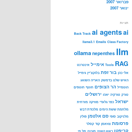
פברואר 2007
ינואר 2007
תגיות
ai agents
ai
Back Track
llama3.1
Emails
Class Factory
llm
ollama
nepenthes
RAG
אימייל
Tools
אינטרנט
בור זפת
אלי כהן
בלוקצ'יין
גימייל
האיש שלנו בדמשק
האריה השואג
הר הצופים
הוטמייל
חוטף
חוטפים
ירושלים
טורק
טורקיה
יאהו
ישראל
כפר גלעדי
מוזיקה
מזרחית
מלחמת ששת הימים
מלכודת דבש
סם אלטמן
מלניקוב
סופי
פולין
פרסומת
צוזאמן
קוד
קסלר
קריפטו
ראש השנה
תוכנה
תל חי