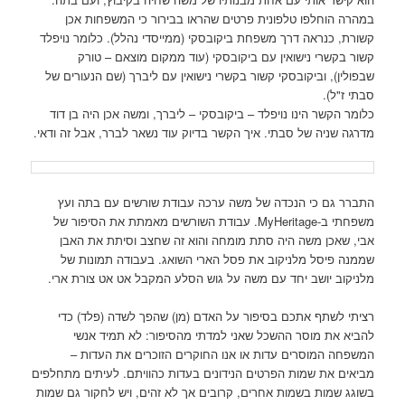
במהרה הוחלפו טלפונית פרטים שהראו בבירור כי המשפחות אכן
קשורת, כנראה דרך משפחת ביקובסקי (ממייסדי נהלל). כלומר נויפלד
קשור בקשרי נישואין עם ביקובסקי (עוד ממקום מוצאם – טורק
שבפולין), וביקובסקי קשור בקשרי נישואין עם ליברך (שם הנעורים של
סבתי ז"ל).
כלומר הקשר הינו נויפלד – ביקובסקי – ליברך, ומשה אכן היה בן דוד
מדרגה שניה של סבתי. איך הקשר בדיוק עוד נשאר לברר, אבל זה ודאי.
התברר גם כי הנכדה של משה ערכה עבודת שורשים עם בתה ועץ
משפחתי ב-MyHeritage. עבודת השורשים מאמתת את הסיפור של
אבי, שאכן משה היה סתת מומחה והוא זה שחצב וסיתת את האבן
שממנה פיסל מלניקוב את פסל הארי השואג. בעבודה תמונות של
מלניקוב יושב יחד עם משה על גוש הסלע המקבל אט אט צורת ארי.
רציתי לשתף אתכם בסיפור על האדם (מן) שהפך לשדה (פלד) כדי
להביא את מוסר ההשכל שאני למדתי מהסיפור: לא תמיד אנשי
המשפחה המוסרים עדות או אנו החוקרים הזוכרים את העדות –
מביאים את שמות הפרטים הנידונים בעדות כהוויתם. לעיתים מתחלפים
בשוגג שמות בשמות אחרים, קרובים אך לא זהים, ויש לחקור גם שמות