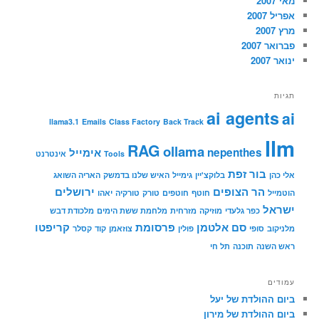
מאי 2007
אפריל 2007
מרץ 2007
פברואר 2007
ינואר 2007
תגיות
ai agents
ai
llama3.1
Emails
Class Factory
Back Track
llm
RAG
ollama
nepenthes
אימייל
Tools
אינטרנט
בור זפת
אלי כהן
בלוקצ'יין
גימייל
האיש שלנו בדמשק
האריה השואג
הר הצופים
ירושלים
הוטמייל
חוטף
חוטפים
טורק
טורקיה
יאהו
ישראל
כפר גלעדי
מוזיקה
מזרחית
מלחמת ששת הימים
מלכודת דבש
סם אלטמן
פרסומת
קריפטו
מלניקוב
סופי
פולין
צוזאמן
קוד
קסלר
ראש השנה
תוכנה
תל חי
עמודים
ביום ההולדת של יעל
ביום ההולדת של מירון