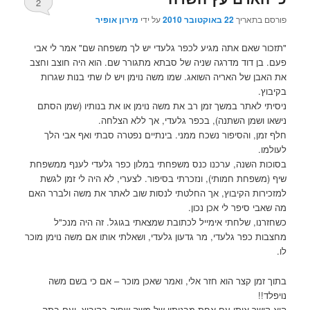
2
פורסם בתאריך
22 באוקטובר 2010
על ידי
מירון אופיר
"תזכור שאם אתה מגיע לכפר גלעדי יש לך משפחה שם" אמר לי אבי
פעם. בן דוד מדרגה שניה של סבתא מתגורר שם. הוא היה חוצב וחצב
את האבן של האריה השואג. שמו משה נוימן ויש לו שתי בנות שגרות
בקיבוץ.
ניסיתי לאתר במשך זמן רב את משה נוימן או את בנותיו (שמן הסתם
נישאו ושמן השתנה), בכפר גלעדי, אך ללא הצלחה.
חלף זמן, והסיפור נשכח ממני. בינתיים נפטרה סבתי ואף אבי הלך
לעולמו.
בסוכות השנה, ערכנו כנס משפחתי במלון כפר גלעדי לענף ממשפחת
שיף (משפחת חמותי), ונזכרתי בסיפור. לצערי, לא היה לי זמן לגשת
למזכירות הקיבוץ, אך החלטתי לנסות שוב לאתר את משה ולברר האם
מה שאבי סיפר לי אכן נכון.
כשחזרנו, שלחתי אימייל לכתובת שמצאתי בגוגל. זה היה מנכ"ל
מחצבות כפר גלעדי, מר גדעון גלעדי, ושאלתי אותו אם משה נוימן מוכר
לו.
בתוך זמן קצר הוא חזר אלי, ואמר שאכן מוכר – אם כי בשם משה
נויפלד!!
הוא קישר אותי עם אחת מבנותיו של משה שחיה בקיבוץ, ועם בתה.