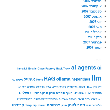
נובמבר 2007
אוקטובר 2007
ספטמבר 2007
אוגוסט 2007
יוני 2007
מאי 2007
אפריל 2007
מרץ 2007
פברואר 2007
ינואר 2007
תגיות
ai agents
ai
llama3.1
Emails
Class Factory
Back Track
llm
RAG
ollama
nepenthes
אימייל
Tools
אינטרנט
בור זפת
אלי כהן
בלוקצ'יין
גימייל
האיש שלנו בדמשק
האריה השואג
הר הצופים
ירושלים
הוטמייל
חוטף
חוטפים
טורק
טורקיה
יאהו
ישראל
כפר גלעדי
מוזיקה
מזרחית
מלחמת ששת הימים
מלכודת דבש
סם אלטמן
פרסומת
קריפטו
מלניקוב
סופי
פולין
צוזאמן
קוד
קסלר